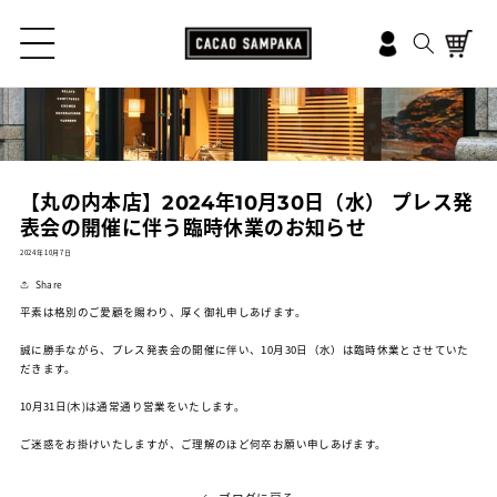
コンテ
ンツに
ロ
進む
カ
グ
ー
イ
ト
ン
【丸の内本店】2024年10月30日（水） プレス発
表会の開催に伴う臨時休業のお知らせ
2024年10月7日
Share
平素は格別のご愛顧を賜わり、厚く御礼申しあげます。
誠に勝手ながら、プレス発表会の開催に伴い、10月30日（水）は臨時休業とさせていた
だきます。
10月31日(木)は通常通り営業をいたします。
ご迷惑をお掛けいたしますが、ご理解のほど何卒お願い申しあげます。