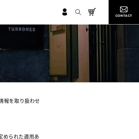
カ
グ
ー
イ
CONTACT
ト
ン
人情報を取り扱わせ
定められた適用あ