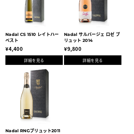
Nadal CS 1510 レイトハー
Nadal サルバージェ ロゼ ブ
ベスト
リュット 2014
通
¥4,400
通
¥9,800
常
常
詳細を見る
詳細を見る
価
価
格
格
Nadal RNGブリュット2011