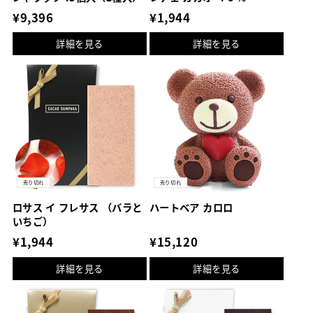
通
¥9,396
通
¥1,944
常
常
詳細を見る
詳細を見る
価
価
格
格
売り切れ
売り切れ
ロサス イ フレサス （バラと
ハートベア カロロ
いちご）
通
¥1,944
通
¥15,120
常
常
詳細を見る
詳細を見る
価
価
格
格