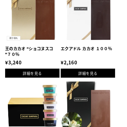
売り切れ
王のカカオ “ショコヌスコ
エクアドル カカオ １００％
”７０％
通
¥3,240
通
¥2,160
常
常
詳細を見る
詳細を見る
価
価
格
格