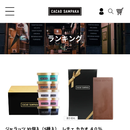
コンテ
ンツに
ロ
進む
カ
グ
ー
イ
ト
ン
ランキング
売り切れ
ジャラッツ 10個入（5種入）
レチェ カカオ ４０％