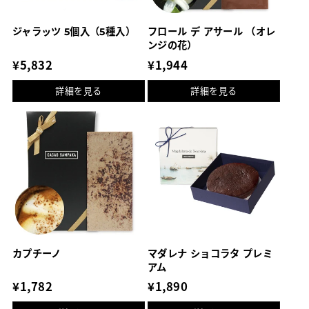
ジャラッツ 5個入（5種入）
フロール デ アサール （オレ
ンジの花）
通
¥5,832
通
¥1,944
常
常
詳細を見る
詳細を見る
価
価
格
格
カプチーノ
マダレナ ショコラタ プレミ
アム
通
¥1,782
通
¥1,890
常
常