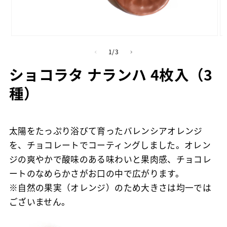
モ
モ
ー
ー
の
1
/
3
ダ
ダ
ル
ル
ショコラタ ナランハ 4枚入（3
で
で
メ
メ
種）
デ
デ
ィ
ィ
ア
ア
(1)
(2
太陽をたっぷり浴びて育ったバレンシアオレンジ
を
を
開
開
を、チョコレートでコーティングしました。
オレン
く
く
ジの爽やかで酸味のある味わいと果肉感、チョコレ
ートのなめらかさがお口の中で広がります。
※自然の果実（オレンジ）のため大きさは均一では
ございません。