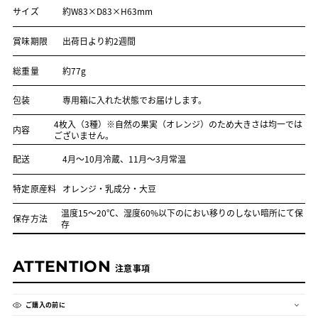
4
4
サイズ
約W83×D83×H63mm
枚
枚
入
入
（3
（3
賞味期限
出荷日より約2週間
種）
種）
の
の
数
数
総重量
約77g
量
量
を
を
減
増
包装
専用箱に入れた状態でお届けします。
ら
や
す
す
4枚入（3種）※自然の果実（オレンジ）のため大きさは均一では
内容
ございません。
配送
4月～10月冷蔵、11月～3月常温
特定原産料
オレンジ・乳成分・大豆
温度15〜20℃、湿度60%以下のにおい移りのしない暗所にて保
保存方法
存
ATTENTION
注意事項
ご購入の前に