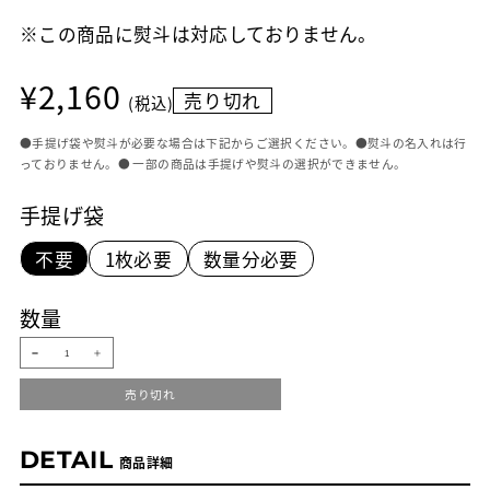
※この商品に熨斗は対応しておりません。
通
¥2,160
売り切れ
常
(税込)
価
格
●手提げ袋や熨斗が必要な場合は下記からご選択ください。●熨斗の名入れは行
っておりません。● 一部の商品は手提げや熨斗の選択ができません。
手提げ袋
不要
1枚必要
数量分必要
数量
シ
シ
ョ
ョ
コ
コ
売り切れ
ラ
ラ
タ
タ
ナ
ナ
ラ
ラ
DETAIL
商品詳細
ン
ン
ハ
ハ