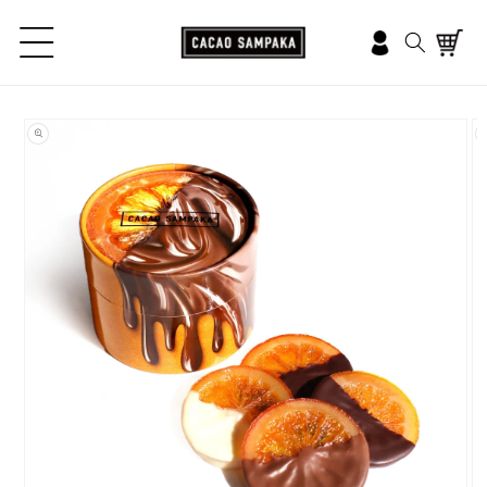
コンテ
ンツに
ロ
進む
カ
グ
ー
イ
ト
ン
商品情
報にス
キップ