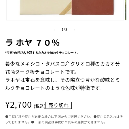
モ
モ
ー
ー
の
1
/
3
ダ
ダ
ル
ル
ラ ホヤ ７０％
で
で
メ
メ
”宝石”の呼び名を冠するカカオを味わうチョコレート。
デ
デ
ィ
ィ
希少なメキシコ・タバスコ産クリオロ種のカカオ分
ア
ア
(1)
(2
70%ダーク板チョコレートです。
を
を
ラホヤは宝石を意味し、その際立つ豊かな酸味とミ
開
開
く
く
ルクチョコレートのような色味が特徴です。
通
¥2,700
売り切れ
常
(税込)
価
格
●手提げ袋や熨斗が必要な場合は下記からご選択ください。●熨斗の名入れは行
っておりません。● 一部の商品は手提げや熨斗の選択ができません。