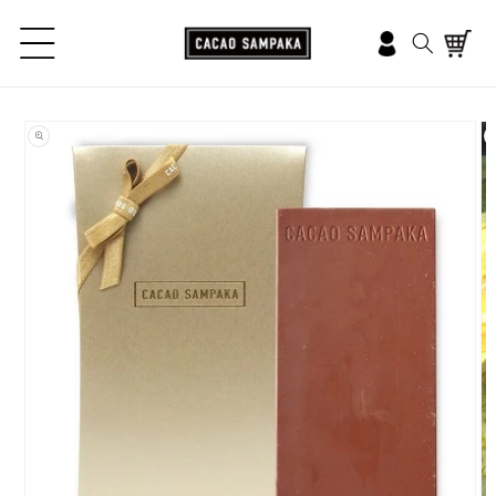
コンテ
ンツに
ロ
進む
カ
グ
ー
イ
ト
ン
商品情
報にス
キップ