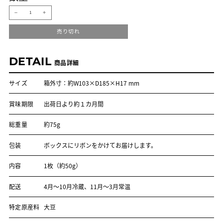
ラ
ラ
ホ
ホ
ヤ
ヤ
売り切れ
７
７
０％
０％
の
の
数
数
DETAIL
商品詳細
量
量
を
を
減
増
サイズ
箱外寸：約W103×D185×H17 mm
ら
や
す
す
賞味期限
出荷日より約１カ月間
総重量
約75g
包装
ボックスにリボンをかけてお届けします。
内容
1枚（約50g）
配送
4月～10月冷蔵、11月～3月常温
特定原産料
大豆