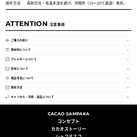
保存方法
直射日光・高温多湿を避け、冷暗所（15～20℃適温）保存。
ATTENTION
注意事項
ご購入の前に
原材料について
アレルギーについて
形状について
商品写真について
保存方法
キャンセル・交換・返品について
CACAO SAMPAKA
コンセプト
カカオストーリー
ショコヌスコ