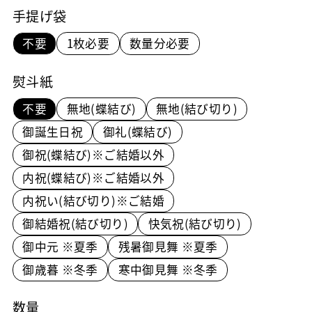
手提げ袋
不要
1枚必要
数量分必要
熨斗紙
不要
無地(蝶結び)
無地(結び切り)
御誕生日祝
御礼(蝶結び)
御祝(蝶結び)※ご結婚以外
内祝(蝶結び)※ご結婚以外
内祝い(結び切り)※ご結婚
御結婚祝(結び切り)
快気祝(結び切り)
御中元 ※夏季
残暑御見舞 ※夏季
御歳暮 ※冬季
寒中御見舞 ※冬季
数量